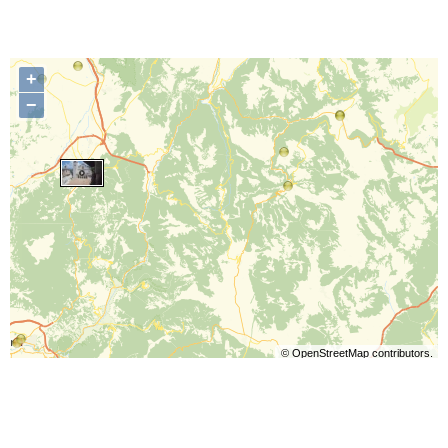
+
−
©
OpenStreetMap
contributors.