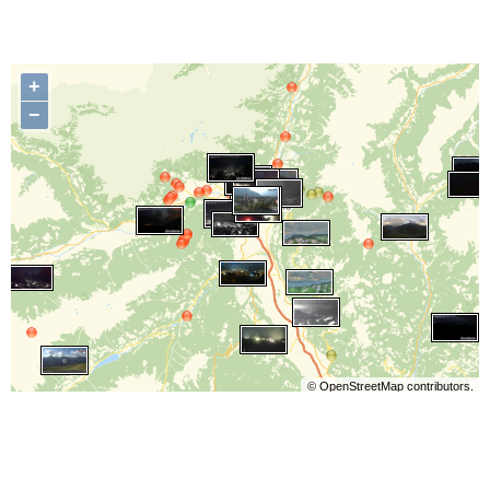
+
−
©
OpenStreetMap
contributors.