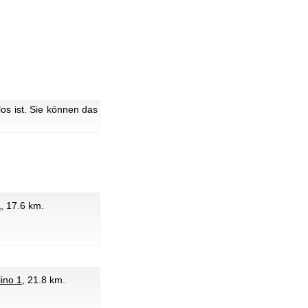
s ist. Sie können das
a
, 17.6 km.
lino 1
, 21.8 km.