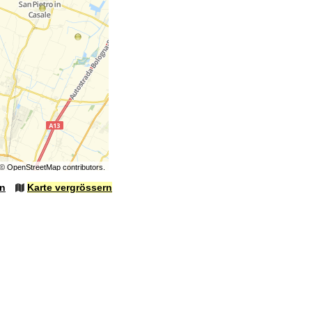
©
OpenStreetMap
contributors.
en
Karte vergrössern