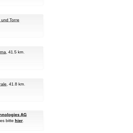
li und Torre
ama
, 41.5 km.
rale
, 41.8 km.
chnologies AG
es bitte
hier
.