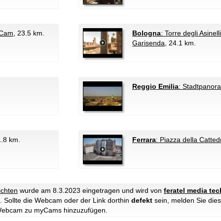
rCam
, 23.5 km.
Bologna
: Torre degli Asinel
Garisenda
, 24.1 km.
Reggio Emilia
: Stadtpanor
1.8 km.
Ferrara
: Piazza della Catted
ichten
wurde am 8.3.2023 eingetragen und wird von
feratel media te
. Sollte die Webcam oder der Link dorthin
defekt
sein, melden Sie dies
e Webcam zu myCams hinzuzufügen.