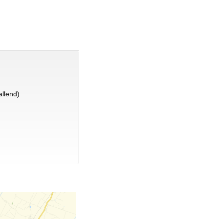
llend)