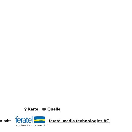
Karte
Quelle
n mit:
feratel media technologies AG