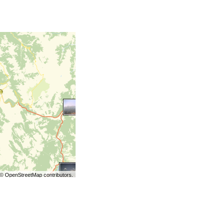
©
OpenStreetMap
contributors.