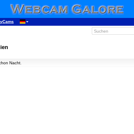
yCams
ien
schon Nacht.