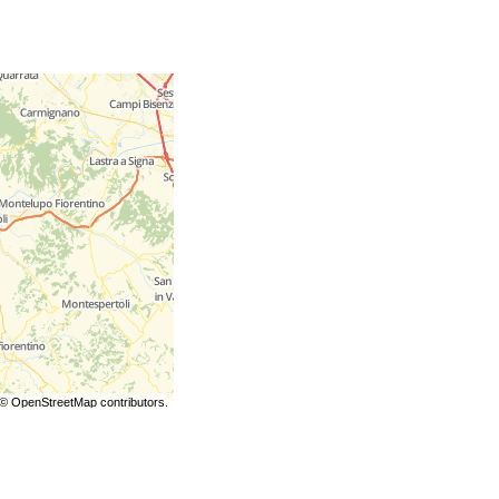
©
OpenStreetMap
contributors.