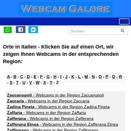
Orte in Italien - Klicken Sie auf einen Ort, wir
zeigen Ihnen Webcams in der entsprechenden
Region:
A
-
B
-
C
-
D
-
E
-
F
-
G
-
H
-
I
-
J
-
K
-
L
-
M
-
N
-
O
-
P
-
Q
-
R
-
S
-
T
-
U
-
V
-
W
-
X
-
Y
- Z
Zaccanopoli
- Webcams in der Region Zaccanopoli
Zaccaria
- Webcams in der Region Zaccaria
Zadina Pineta
- Webcams in der Region Zadina Pineta
Zaffaria
- Webcams in der Region Zaffaria
Zafferana
- Webcams in der Region Zafferana
Zafferana Etnea
- Webcams in der Region Zafferana Etnea
Zaffignano
- Webcams in der Region Zaffignano