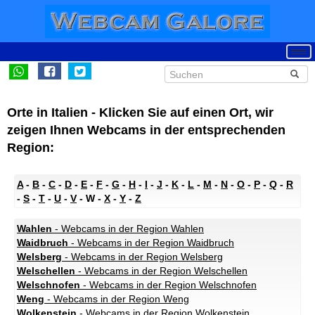
Orte in Italien - Klicken Sie auf einen Ort, wir
zeigen Ihnen Webcams in der entsprechenden
Region:
A
-
B
-
C
-
D
-
E
-
F
-
G
-
H
-
I
-
J
-
K
-
L
-
M
-
N
-
O
-
P
-
Q
-
R
-
S
-
T
-
U
-
V
- W -
X
-
Y
-
Z
Wahlen
- Webcams in der Region Wahlen
Waidbruch
- Webcams in der Region Waidbruch
Welsberg
- Webcams in der Region Welsberg
Welschellen
- Webcams in der Region Welschellen
Welschnofen
- Webcams in der Region Welschnofen
Weng
- Webcams in der Region Weng
Wolkenstein
- Webcams in der Region Wolkenstein