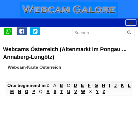
Webcams Österreich (Altenmarkt im Pongau ...
Annaberg-Lungötz)
Webcam-Karte Österreich
Orte beginnend mit:
A -
B
- C -
D
-
E
-
F
-
G
-
H
-
I
-
J
-
K
-
L
-
M
-
N
-
O
-
P
- Q -
R
-
S
-
T
-
U
-
V
-
W
- X -
Y
-
Z