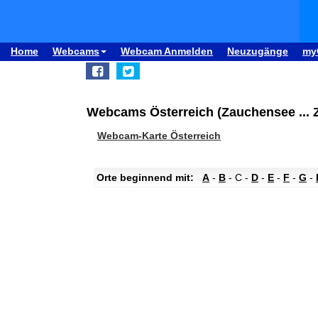
Home
Webcams
Webcam Anmelden
Neuzugänge
my
Webcams Österreich (Zauchensee ... Ze
Webcam-Karte Österreich
Orte beginnend mit:
A
-
B
- C -
D
-
E
-
F
-
G
-