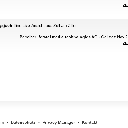
zu
ngsjoch
Eine Live-Ansicht aus Zell am Ziller.
Betreiber:
feratel media technologies AG
- Gelistet: Nov 2
zu
um
•
Datenschutz
•
Privacy Manager
•
Kontakt