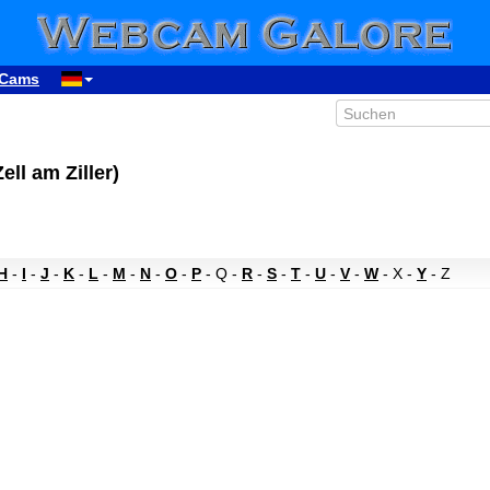
Cams
ll am Ziller)
H
-
I
-
J
-
K
-
L
-
M
-
N
-
O
-
P
- Q -
R
-
S
-
T
-
U
-
V
-
W
- X -
Y
- Z