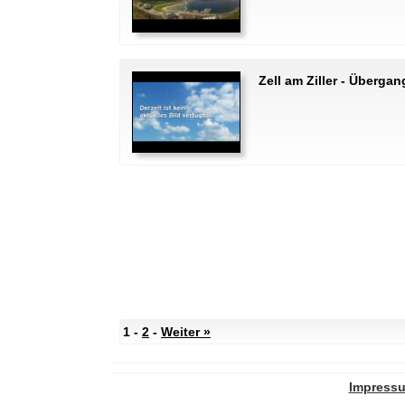
Zell am Ziller - Überga
1 -
2
-
Weiter »
Impress