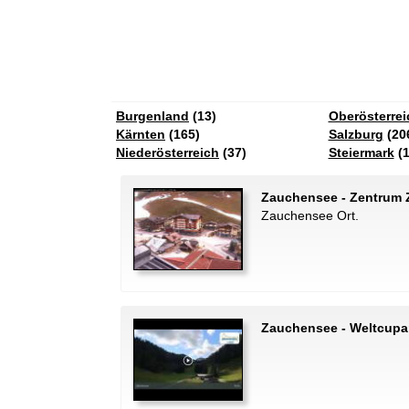
Burgenland
(13)
Oberösterrei
Kärnten
(165)
Salzburg
(20
Niederösterreich
(37)
Steiermark
(1
Zauchensee - Zentrum 
Zauchensee Ort.
Zauchensee - Weltcupa