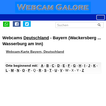
Webcams
Deutschland
- Bayern (Wackersberg ...
Wasserburg am Inn)
Webcam-Karte Bayern, Deutschland
Orte beginnend mit:
A
-
B
-
C
-
D
-
E
-
F
-
G
-
H
-
I
-
J
-
K
-
L
-
M
-
N
-
O
-
P
- Q -
R
-
S
-
T
-
U
-
V
- W - X - Y -
Z