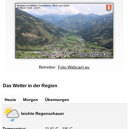
Betreiber:
Foto-Webcam.eu
Das Wetter in der Region
Heute
Morgen
Übermorgen
leichte Regenschauer
Temperatur:
11.5° C - 19° C