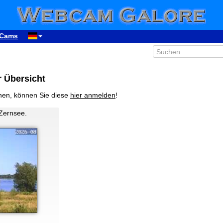
Cams
r Übersicht
nen, können Sie diese
hier anmelden
!
 Zernsee.