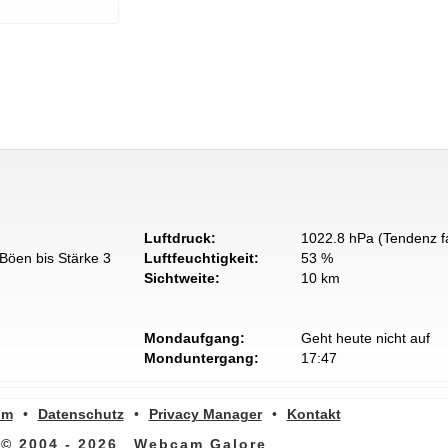
Luftdruck:
1022.8 hPa (Tendenz fa
Böen bis Stärke 3
Luftfeuchtigkeit:
53 %
Sichtweite:
10 km
Mondaufgang:
Geht heute nicht auf
Monduntergang:
17:47
um
•
Datenschutz
•
Privacy Manager
•
Kontakt
© 2004 - 2026
Webcam Galore