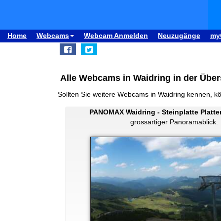
Home
Webcams
Webcam Anmelden
Neuzugänge
my
Alle Webcams in Waidring in der Über
Sollten Sie weitere Webcams in Waidring kennen, k
PANOMAX Waidring - Steinplatte Platt
grossartiger Panoramablick.