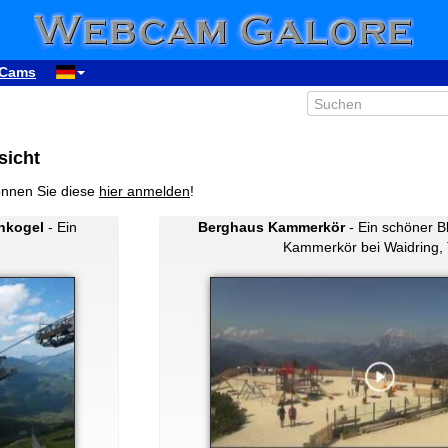
Cams
sicht
önnen Sie diese
hier anmelden
!
enkogel
- Ein
Berghaus Kammerkör
- Ein schöner B
Kammerkör bei Waidring, T