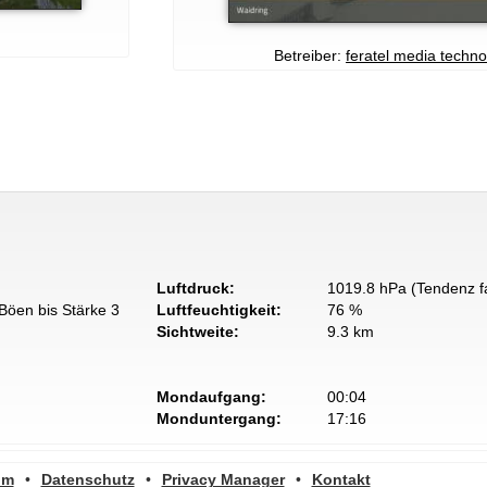
Betreiber:
feratel media techn
Luftdruck:
1019.8 hPa (Tendenz fa
Böen bis Stärke 3
Luftfeuchtigkeit:
76 %
Sichtweite:
9.3 km
Mondaufgang:
00:04
Monduntergang:
17:16
um
•
Datenschutz
•
Privacy Manager
•
Kontakt