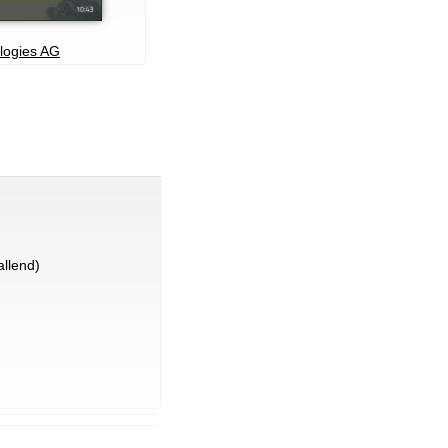
ologies AG
llend)