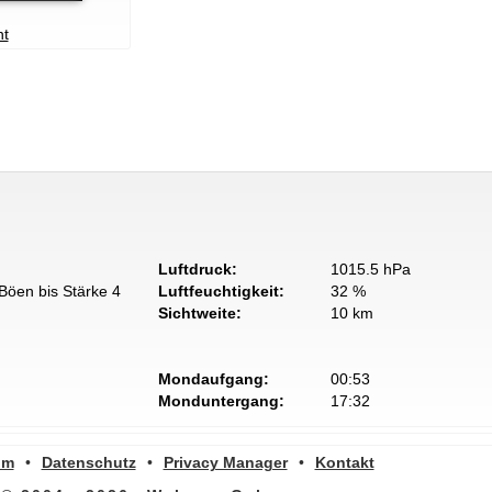
nt
Luftdruck:
1015.5 hPa
Böen bis Stärke 4
Luftfeuchtigkeit:
32 %
Sichtweite:
10 km
Mondaufgang:
00:53
Monduntergang:
17:32
um
•
Datenschutz
•
Privacy Manager
•
Kontakt