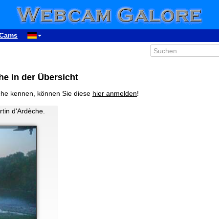
Cams
he in der Übersicht
èche kennen, können Sie diese
hier anmelden
!
rtin d'Ardèche.