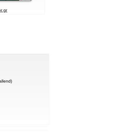
r.gr
llend)