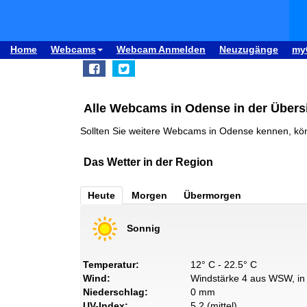
Home
Webcams
Webcam Anmelden
Neuzugänge
my
Alle Webcams in Odense in der Übers
Sollten Sie weitere Webcams in Odense kennen, kö
Das Wetter in der Region
Heute
Morgen
Übermorgen
Sonnig
Temperatur:
12° C - 22.5° C
Wind:
Windstärke 4 aus WSW, in 
Niederschlag:
0 mm
UV-Index:
5.2 (mittel)