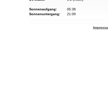
Sonnenaufgang:
05:38
Sonnenuntergang:
21:09
Impress