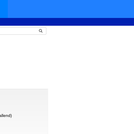
llend)