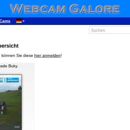
Cams
bersicht
, können Sie diese
hier anmelden
!
lade Buky.