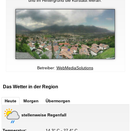
und im Hintergrund die Kurstadt Meran.
Betreiber:
WebMediaSolutions
Das Wetter in der Region
Heute
Morgen
Übermorgen
stellenweise Regenfall
Temperatur:
14.3° C - 27.4° C