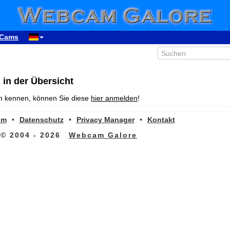
Cams
in der Übersicht
n kennen, können Sie diese
hier anmelden
!
um
•
Datenschutz
•
Privacy Manager
•
Kontakt
© 2004 - 2026
Webcam Galore