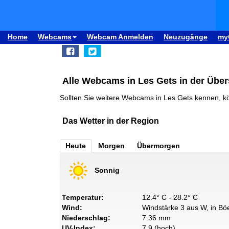
Home
Webcams
Webcam Anmelden
Neuzugänge
my
Alle Webcams in Les Gets in der Über
Sollten Sie weitere Webcams in Les Gets kennen, k
Das Wetter in der Region
Heute
Morgen
Übermorgen
Sonnig
Temperatur:
12.4° C - 28.2° C
Wind:
Windstärke 3 aus W, in Böe
Niederschlag:
7.36 mm
UV-Index:
7.9 (hoch)