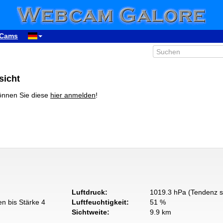
Cams
sicht
önnen Sie diese
hier anmelden
!
Luftdruck:
1019.3 hPa (Tendenz s
n bis Stärke 4
Luftfeuchtigkeit:
51 %
Sichtweite:
9.9 km