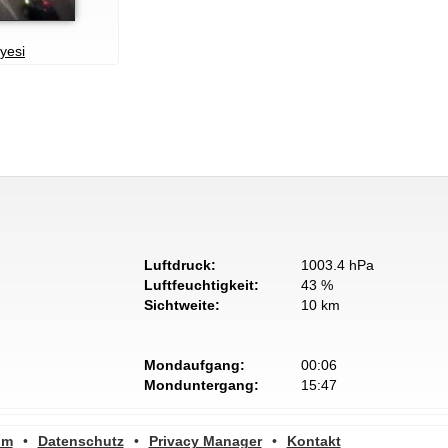
yesi
Luftdruck:
1003.4 hPa
Luftfeuchtigkeit:
43 %
Sichtweite:
10 km
Mondaufgang:
00:06
Monduntergang:
15:47
um
•
Datenschutz
•
Privacy Manager
•
Kontakt