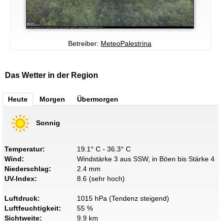
Betreiber:
MeteoPalestrina
Das Wetter in der Region
Heute
Morgen
Übermorgen
Sonnig
Temperatur:
19.1° C - 36.3° C
Wind:
Windstärke 3 aus SSW, in Böen bis Stärke 4
Niederschlag:
2.4 mm
UV-Index:
8.6 (sehr hoch)
Luftdruck:
1015 hPa (Tendenz steigend)
Luftfeuchtigkeit:
55 %
Sichtweite:
9.9 km