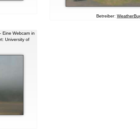
Betreiber:
WeatherBu
- Eine Webcam in
: University of
.