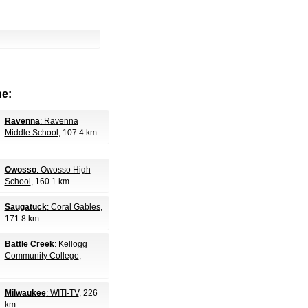
e:
Ravenna
: Ravenna
Middle School
, 107.4 km.
Owosso
: Owosso High
School
, 160.1 km.
Saugatuck
: Coral Gables
,
171.8 km.
Battle Creek
: Kellogg
Community College
,
Milwaukee
: WITI-TV
, 226
km.