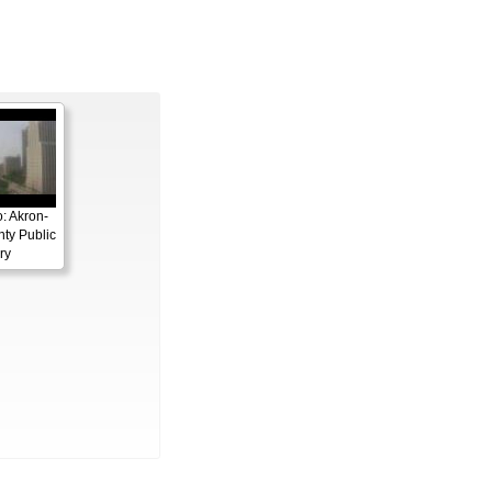
: Akron-
ty Public
ry