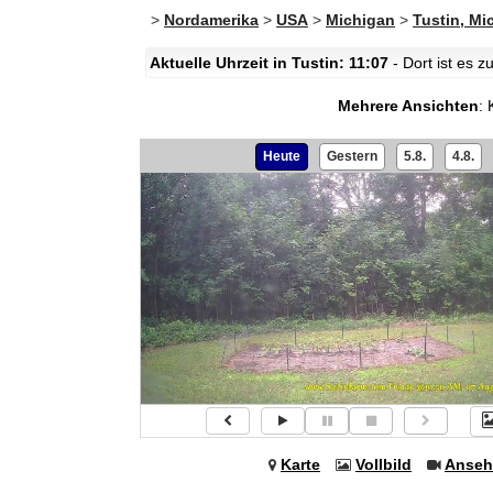
>
Nordamerika
>
USA
>
Michigan
>
Tustin, Mi
Aktuelle Uhrzeit in Tustin: 11:07
- Dort ist es 
Mehrere Ansichten
:
Heute
Gestern
5.8.
4.8.
Karte
Vollbild
Anseh