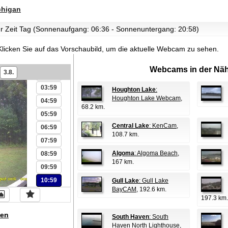
chigan
zur Zeit Tag (Sonnenaufgang: 06:36 - Sonnenuntergang: 20:58)
00:59
Klicken Sie auf das Vorschaubild, um die aktuelle Webcam zu sehen.
01:59
Webcams in der Näh
3.8.
02:59
03:59
Houghton Lake
:
Houghton Lake Webcam
,
04:59
68.2 km.
05:59
Central Lake
: KenCam
,
06:59
108.7 km.
07:59
Algoma
: Algoma Beach
,
08:59
167 km.
09:59
10:59
Gull Lake
: Gull Lake
BayCAM
, 192.6 km.
197.3 km.
en
South Haven
: South
Haven North Lighthouse
,