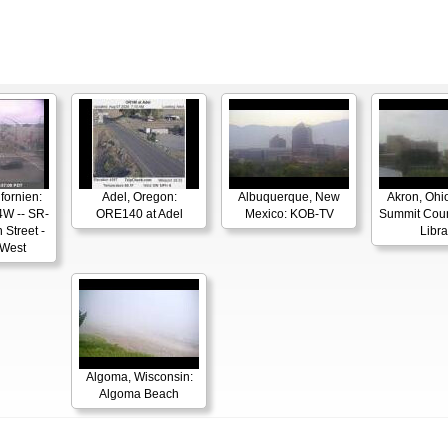
fornien:
Adel, Oregon:
Albuquerque, New
Akron, Ohio
4W -- SR-
ORE140 at Adel
Mexico: KOB-TV
Summit Coun
 Street -
Libra
 West
Algoma, Wisconsin:
Algoma Beach