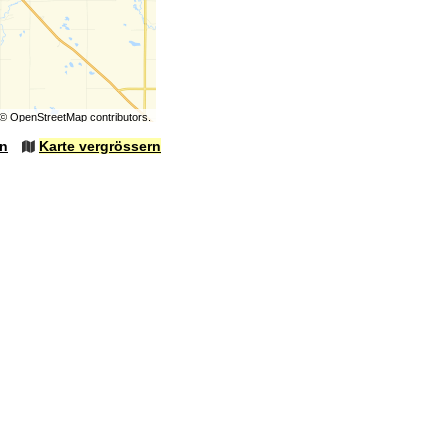
©
OpenStreetMap
contributors.
en
Karte vergrössern