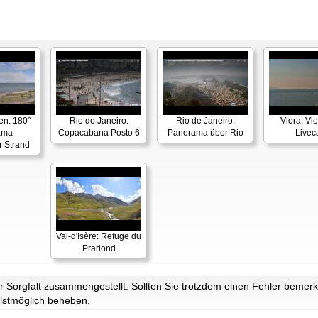
en: 180°
Rio de Janeiro:
Rio de Janeiro:
Vlora: Vl
ama
Copacabana Posto 6
Panorama über Rio
Live
r Strand
Val-d'Isère: Refuge du
Prariond
Sorgfalt zusammengestellt. Sollten Sie trotzdem einen Fehler bemerke
lstmöglich beheben.