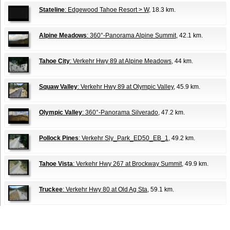
Stateline
: Edgewood Tahoe Resort > W
, 18.3 km.
Alpine Meadows
: 360°-Panorama Alpine Summit
, 42.1 km.
Tahoe City
: Verkehr Hwy 89 at Alpine Meadows
, 44 km.
Squaw Valley
: Verkehr Hwy 89 at Olympic Valley
, 45.9 km.
Olympic Valley
: 360°-Panorama Silverado
, 47.2 km.
Pollock Pines
: Verkehr Sly_Park_ED50_EB_1
, 49.2 km.
Tahoe Vista
: Verkehr Hwy 267 at Brockway Summit
, 49.9 km.
Truckee
: Verkehr Hwy 80 at Old Ag Sta
, 59.1 km.