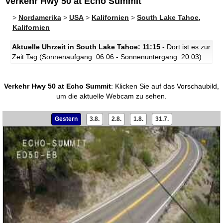
Verkehr Hwy 50 at Echo Summit
>
Nordamerika
>
USA
>
Kalifornien
>
South Lake Tahoe,
Kalifornien
Aktuelle Uhrzeit in South Lake Tahoe: 11:15
- Dort ist es zur
Zeit Tag (Sonnenaufgang: 06:06 - Sonnenuntergang: 20:03)
Verkehr Hwy 50 at Echo Summit
:
Klicken Sie auf das Vorschaubild,
um die aktuelle Webcam zu sehen.
Gestern
3.8.
2.8.
1.8.
31.7.