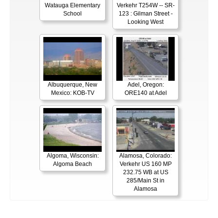
Watauga Elementary
Verkehr T254W -- SR-
School
123 : Gilman Street -
Looking West
Albuquerque, New
Adel, Oregon:
Mexico: KOB-TV
ORE140 at Adel
Algoma, Wisconsin:
Alamosa, Colorado:
Algoma Beach
Verkehr US 160 MP
232.75 WB at US
285/Main St in
Alamosa