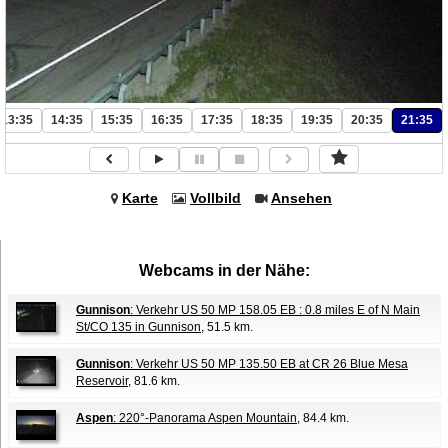
13:35
14:35
15:35
16:35
17:35
18:35
19:35
20:35
21:35
Karte
Vollbild
Ansehen
Webcams in der Nähe:
Gunnison
: Verkehr US 50 MP 158.05 EB : 0.8 miles E of N Main
St/CO 135 in Gunnison
, 51.5 km.
Gunnison
: Verkehr US 50 MP 135.50 EB at CR 26 Blue Mesa
Reservoir
, 81.6 km.
Aspen
: 220°-Panorama Aspen Mountain
, 84.4 km.