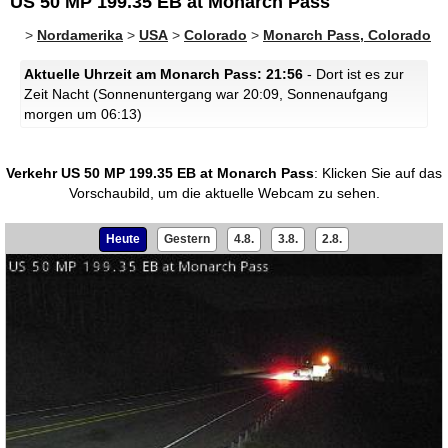
US 50 MP 199.35 EB at Monarch Pass
>
Nordamerika
>
USA
>
Colorado
>
Monarch Pass, Colorado
Aktuelle Uhrzeit am Monarch Pass: 21:56
- Dort ist es zur
Zeit Nacht (Sonnenuntergang war 20:09, Sonnenaufgang
morgen um 06:13)
Verkehr US 50 MP 199.35 EB at Monarch Pass
:
Klicken Sie auf das
Vorschaubild, um die aktuelle Webcam zu sehen.
Heute
Gestern
4.8.
3.8.
2.8.