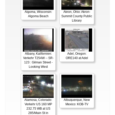
Algoma, Wisconsin:
Akron, Ohio: Akron-
Algoma Beach
Summit County Public
Library
Albany, Kalifornien:
Adel, Oregon:
Verkehr T254W -- SR-
ORE140 at Adel
123 : Gilman Street -
Looking West
Alamosa, Colorado:
Albuquerque, New
Verkehr US 160 MP
Mexico: KOB-TV
232.75 WB at US
285/Main St in