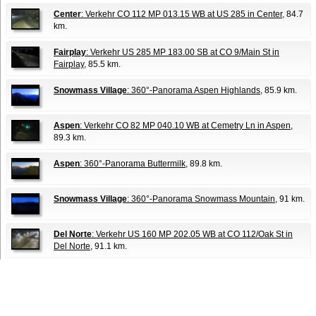
Center
: Verkehr CO 112 MP 013.15 WB at US 285 in Center
, 84.7
km.
Fairplay
: Verkehr US 285 MP 183.00 SB at CO 9/Main St in
Fairplay
, 85.5 km.
Snowmass Village
: 360°-Panorama Aspen Highlands
, 85.9 km.
Aspen
: Verkehr CO 82 MP 040.10 WB at Cemetry Ln in Aspen
,
89.3 km.
Aspen
: 360°-Panorama Buttermilk
, 89.8 km.
Snowmass Village
: 360°-Panorama Snowmass Mountain
, 91 km.
Del Norte
: Verkehr US 160 MP 202.05 WB at CO 112/Oak St in
Del Norte
, 91.1 km.