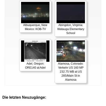
Albuquerque, New
Abingdon, Virginia:
Mexico: KOB-TV
Watauga Elementary
School
Adel, Oregon:
Alamosa, Colorado:
ORE140 at Adel
Verkehr US 160 MP
232.75 WB at US
285/Main St in
Alamosa
Die letzten Neuzugänge: