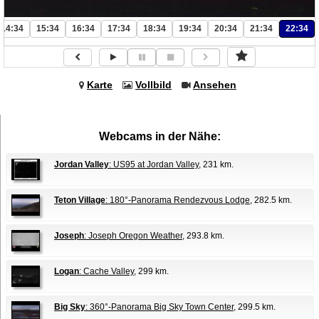
14:34
15:34
16:34
17:34
18:34
19:34
20:34
21:34
22:34
Karte
Vollbild
Ansehen
Webcams in der Nähe:
Jordan Valley
: US95 at Jordan Valley
, 231 km.
Teton Village
: 180°-Panorama Rendezvous Lodge
, 282.5 km.
Joseph
: Joseph Oregon Weather
, 293.8 km.
Logan
: Cache Valley
, 299 km.
Big Sky
: 360°-Panorama Big Sky Town Center
, 299.5 km.