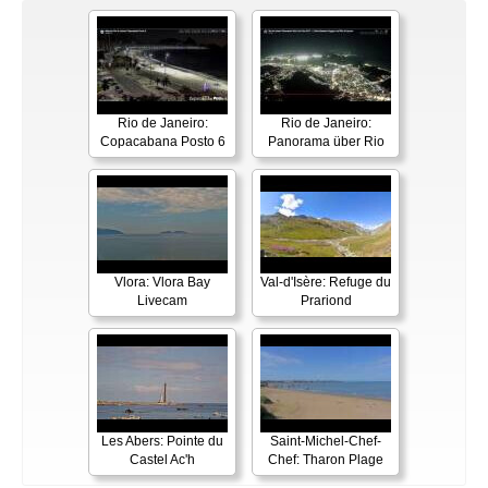
Rio de Janeiro:
Rio de Janeiro:
Copacabana Posto 6
Panorama über Rio
Vlora: Vlora Bay
Val-d'Isère: Refuge du
Livecam
Prariond
Les Abers: Pointe du
Saint-Michel-Chef-
Castel Ac'h
Chef: Tharon Plage