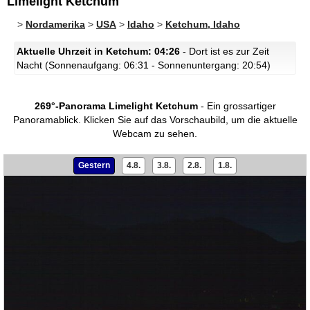
Limelight Ketchum
>
Nordamerika
>
USA
>
Idaho
>
Ketchum, Idaho
Aktuelle Uhrzeit in Ketchum: 04:26
- Dort ist es zur Zeit
Nacht (Sonnenaufgang: 06:31 - Sonnenuntergang: 20:54)
269°-Panorama Limelight Ketchum
- Ein grossartiger
Panoramablick.
Klicken Sie auf das Vorschaubild, um die aktuelle
Webcam zu sehen.
Gestern
4.8.
3.8.
2.8.
1.8.