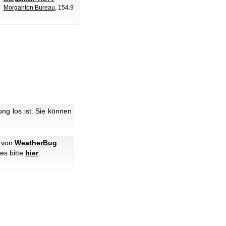
Morganton Bureau
, 154.9
g los ist. Sie können
d von
WeatherBug
es bitte
hier
.