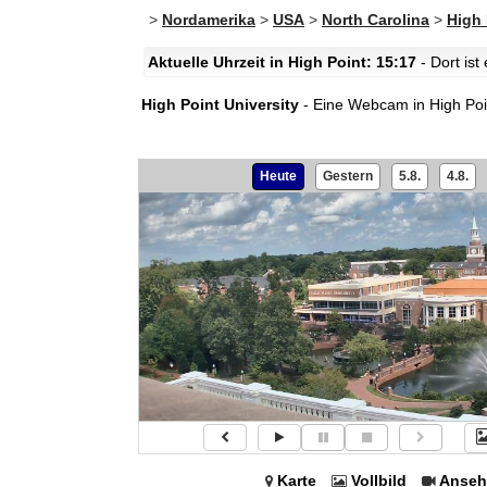
>
Nordamerika
>
USA
>
North Carolina
>
High 
Aktuelle Uhrzeit in High Point: 15:17
- Dort is
High Point University
- Eine Webcam in High Poin
Heute
Gestern
5.8.
4.8.
Karte
Vollbild
Anseh