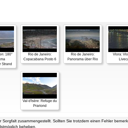
en: 180°
Rio de Janeiro:
Rio de Janeiro:
Vlora: Vl
ama
Copacabana Posto 6
Panorama über Rio
Live
r Strand
Val-d'Isère: Refuge du
Prariond
Sorgfalt zusammengestellt. Sollten Sie trotzdem einen Fehler bemerke
lstmöglich beheben.