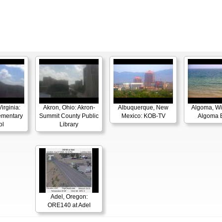
irginia:
Akron, Ohio: Akron-
Albuquerque, New
Algoma, Wi
ementary
Summit County Public
Mexico: KOB-TV
Algoma 
ol
Library
Adel, Oregon:
ORE140 at Adel