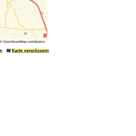
©
OpenStreetMap
contributors.
en
Karte vergrössern