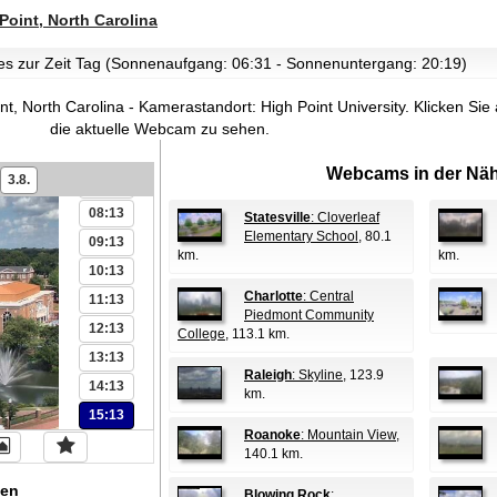
01:13
Point, North Carolina
02:13
t es zur Zeit Tag (Sonnenaufgang: 06:31 - Sonnenuntergang: 20:19)
03:13
04:13
t, North Carolina - Kamerastandort: High Point University.
Klicken Sie 
05:13
die aktuelle Webcam zu sehen.
06:13
Webcams in der Näh
3.8.
07:13
08:13
Statesville
: Cloverleaf
Elementary School
, 80.1
09:13
km.
km.
10:13
Charlotte
: Central
11:13
Piedmont Community
12:13
College
, 113.1 km.
13:13
Raleigh
: Skyline
, 123.9
14:13
km.
15:13
Roanoke
: Mountain View
,
140.1 km.
en
Blowing Rock
: