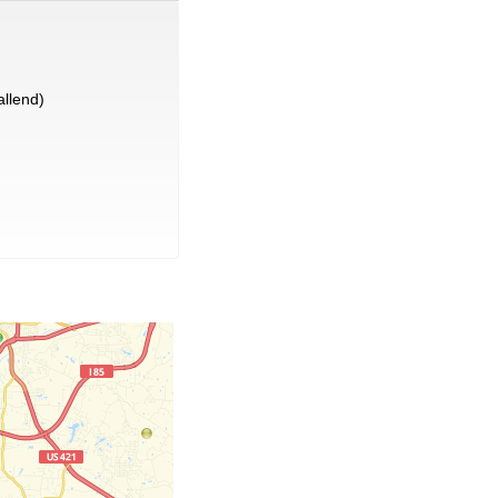
llend)