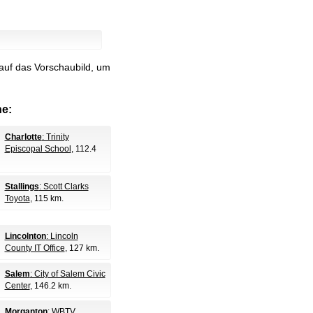
auf das Vorschaubild, um
e:
Charlotte
: Trinity
Episcopal School
, 112.4
Stallings
: Scott Clarks
Toyota
, 115 km.
Lincolnton
: Lincoln
County IT Office
, 127 km.
Salem
: City of Salem Civic
Center
, 146.2 km.
Morganton
: WBTV