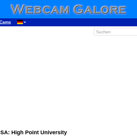
Cams
SA: High Point University
00:13