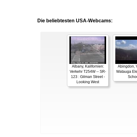
Die beliebtesten USA-Webcams:
Albany, Kalifornien:
Abingdon, V
Verkehr T254W -- SR-
Watauga El
123 : Gilman Street -
Scho
Looking West