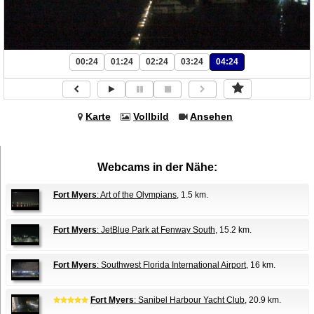
00:24
01:24
02:24
03:24
04:24
Karte
Vollbild
Ansehen
Webcams in der Nähe:
Fort Myers
: Art of the Olympians
, 1.5 km.
Fort Myers
: JetBlue Park at Fenway South
, 15.2 km.
Fort Myers
: Southwest Florida International Airport
, 16 km.
Fort Myers
: Sanibel Harbour Yacht Club
, 20.9 km.