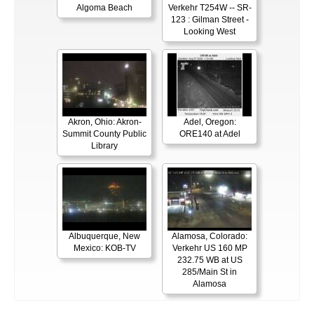
Algoma Beach
Verkehr T254W -- SR-
123 : Gilman Street -
Looking West
Akron, Ohio: Akron-
Adel, Oregon:
Summit County Public
ORE140 at Adel
Library
Albuquerque, New
Alamosa, Colorado:
Mexico: KOB-TV
Verkehr US 160 MP
232.75 WB at US
285/Main St in
Alamosa