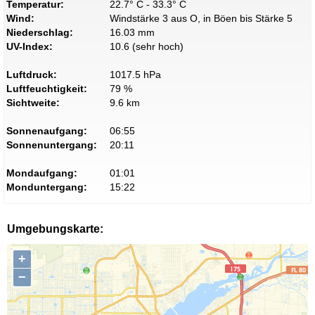
Temperatur:
22.7° C - 33.3° C
Wind:
Windstärke 3 aus O, in Böen bis Stärke 5
Niederschlag:
16.03 mm
UV-Index:
10.6 (sehr hoch)
Luftdruck:
1017.5 hPa
Luftfeuchtigkeit:
79 %
Sichtweite:
9.6 km
Sonnenaufgang:
06:55
Sonnenuntergang:
20:11
Mondaufgang:
01:01
Monduntergang:
15:22
Umgebungskarte:
+
−