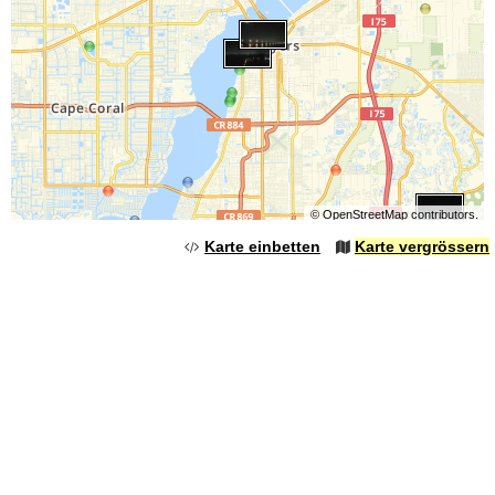
©
OpenStreetMap
contributors.
Karte einbetten
Karte vergrössern