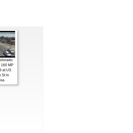
olorado:
S 160 MP
B at US
 St in
osa