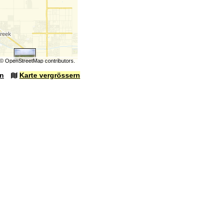
©
OpenStreetMap
contributors.
en
Karte vergrössern