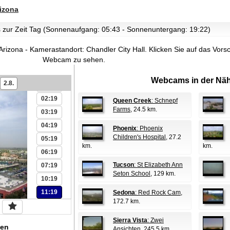
rizona
es zur Zeit Tag (Sonnenaufgang: 05:43 - Sonnenuntergang: 19:22)
rizona - Kamerastandort: Chandler City Hall.
Klicken Sie auf das Vorsc
Webcam zu sehen.
00:19
Webcams in der Näh
2.8.
01:19
02:19
Queen Creek
: Schnepf
Farms
, 24.5 km.
03:19
04:19
Phoenix
: Phoenix
Children's Hospital
, 27.2
05:19
km.
km.
06:19
Tucson
: St Elizabeth Ann
07:19
Seton School
, 129 km.
10:19
11:19
Sedona
: Red Rock Cam
,
172.7 km.
Sierra Vista
: Zwei
en
Ansichten
, 245.5 km.