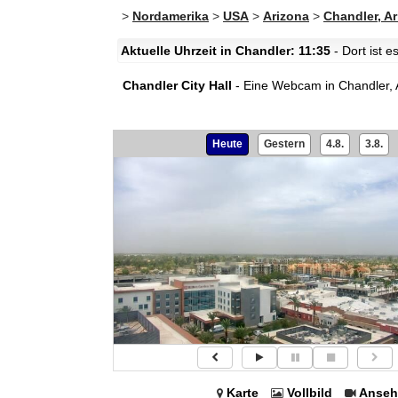
>
Nordamerika
>
USA
>
Arizona
>
Chandler, A
Aktuelle Uhrzeit in Chandler: 11:35
- Dort ist 
Chandler City Hall
- Eine Webcam in Chandler, A
Heute
Gestern
4.8.
3.8.
Karte
Vollbild
Anseh