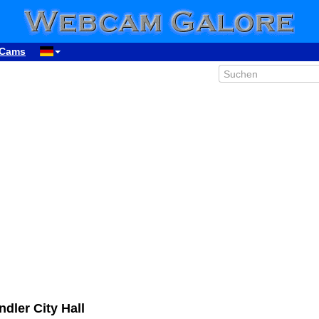
Cams
dler City Hall