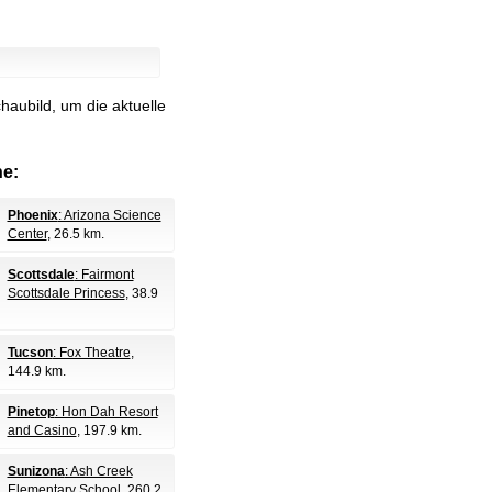
haubild, um die aktuelle
e:
Phoenix
: Arizona Science
Center
, 26.5 km.
Scottsdale
: Fairmont
Scottsdale Princess
, 38.9
Tucson
: Fox Theatre
,
144.9 km.
Pinetop
: Hon Dah Resort
and Casino
, 197.9 km.
Sunizona
: Ash Creek
Elementary School
, 260.2