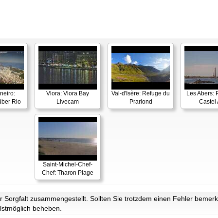
neiro:
Vlora: Vlora Bay
Val-d'Isère: Refuge du
Les Abers: 
ber Rio
Livecam
Prariond
Castel 
Saint-Michel-Chef-
Chef: Tharon Plage
Sorgfalt zusammengestellt. Sollten Sie trotzdem einen Fehler bemerke
lstmöglich beheben.