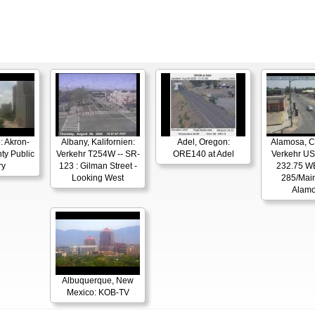
: Akron-
Albany, Kalifornien:
Adel, Oregon:
Alamosa, C
ty Public
Verkehr T254W -- SR-
ORE140 at Adel
Verkehr U
ry
123 : Gilman Street -
232.75 W
Looking West
285/Main
Alam
Albuquerque, New
Mexico: KOB-TV