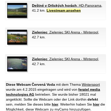
Deštné v Orlických horách
: HD-Panorama
,
41.2 km.
Livestream ansehen
Zieleniec
: Zieleniec SKI Arena - Winterpol
,
42.7 km.
Zieleniec
: Zieleniec SKI Arena - Winterpol
,
42.7 km.
Diese Webcam Červená Voda
mit dem Thema
Wintersport
wurde am 4.2.2015 eingetragen und wird von
feratel media
technologies AG
betrieben. Sie wurde bisher 18021 mal
angeklickt. Sollte die Webcam oder der Link dorthin
defekt
sein, melden Sie dieses bitte
hier
. Weiterhin haben Sie
hier
die
Möglichkeit, diese Webcam zu myCams hinzuzufügen.