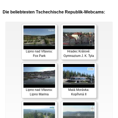
Die beliebtesten Tschechische Republik-Webcams:
Lipno nad Vltavou:
Hradec Králové:
Fox Park
Gymnazium J. K. Tyla
Lipno nad Vltavou:
Malá Morávka:
Lipno Marina
Kopřivná II