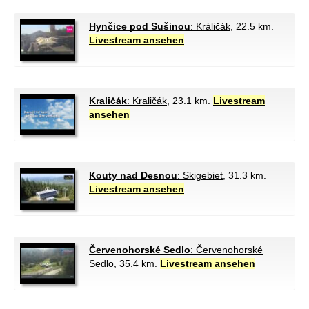
Hynčice pod Sušinou
: Králičák
, 22.5 km.
Livestream ansehen
Kraličák
: Kraličák
, 23.1 km.
Livestream
ansehen
Kouty nad Desnou
: Skigebiet
, 31.3 km.
Livestream ansehen
Červenohorské Sedlo
: Červenohorské
Sedlo
, 35.4 km.
Livestream ansehen