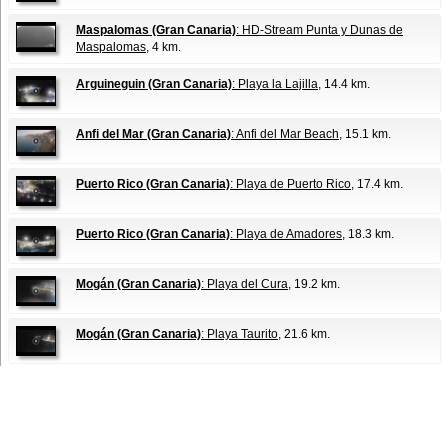
Maspalomas (Gran Canaria)
: HD-Stream Punta y Dunas de
Maspalomas
, 4 km.
Arguineguin (Gran Canaria)
: Playa la Lajilla
, 14.4 km.
Anfi del Mar (Gran Canaria)
: Anfi del Mar Beach
, 15.1 km.
Puerto Rico (Gran Canaria)
: Playa de Puerto Rico
, 17.4 km.
Puerto Rico (Gran Canaria)
: Playa de Amadores
, 18.3 km.
Mogán (Gran Canaria)
: Playa del Cura
, 19.2 km.
Mogán (Gran Canaria)
: Playa Taurito
, 21.6 km.