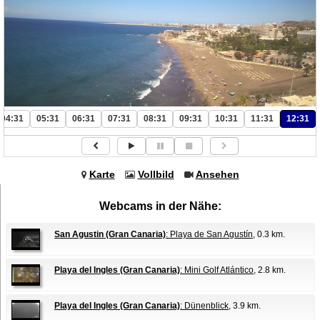
04:31
05:31
06:31
07:31
08:31
09:31
10:31
11:31
12:31
Karte
Vollbild
Ansehen
Webcams in der Nähe:
San Agustin (Gran Canaria)
: Playa de San Agustín
, 0.3 km.
Playa del Ingles (Gran Canaria)
: Mini Golf Atlántico
, 2.8 km.
Playa del Ingles (Gran Canaria)
: Dünenblick
, 3.9 km.