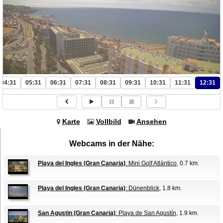
04:31
05:31
06:31
07:31
08:31
09:31
10:31
11:31
12:31
Karte
Vollbild
Ansehen
Webcams in der Nähe:
Playa del Ingles (Gran Canaria)
: Mini Golf Atlántico
, 0.7 km.
Playa del Ingles (Gran Canaria)
: Dünenblick
, 1.8 km.
San Agustin (Gran Canaria)
: Playa de San Agustín
, 1.9 km.