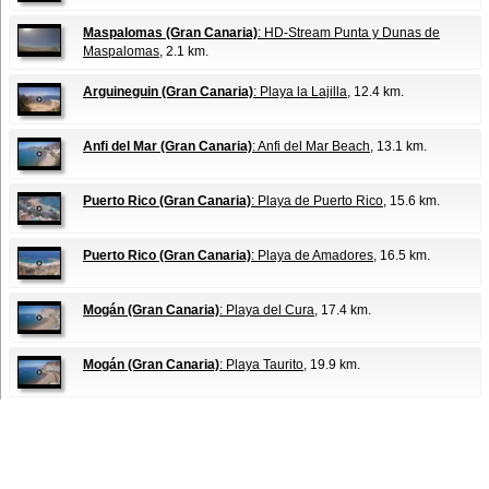
Maspalomas (Gran Canaria)
: HD-Stream Punta y Dunas de
Maspalomas
, 2.1 km.
Arguineguin (Gran Canaria)
: Playa la Lajilla
, 12.4 km.
Anfi del Mar (Gran Canaria)
: Anfi del Mar Beach
, 13.1 km.
Puerto Rico (Gran Canaria)
: Playa de Puerto Rico
, 15.6 km.
Puerto Rico (Gran Canaria)
: Playa de Amadores
, 16.5 km.
Mogán (Gran Canaria)
: Playa del Cura
, 17.4 km.
Mogán (Gran Canaria)
: Playa Taurito
, 19.9 km.