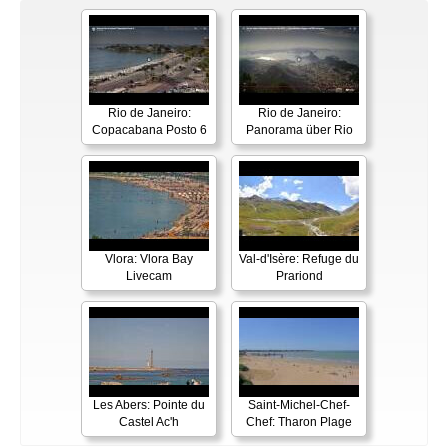
Rio de Janeiro:
Rio de Janeiro:
Copacabana Posto 6
Panorama über Rio
Vlora: Vlora Bay
Val-d'Isère: Refuge du
Livecam
Prariond
Les Abers: Pointe du
Saint-Michel-Chef-
Castel Ac'h
Chef: Tharon Plage