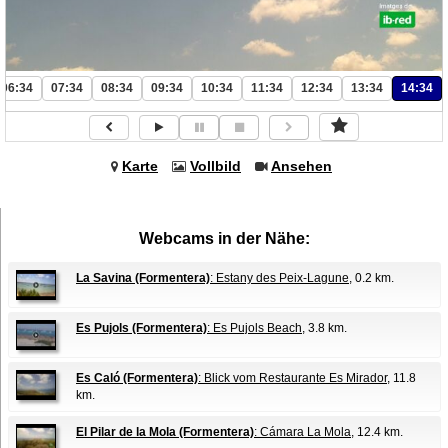
06:34
07:34
08:34
09:34
10:34
11:34
12:34
13:34
14:34
Karte
Vollbild
Ansehen
Webcams in der Nähe:
La Savina (Formentera)
: Estany des Peix-Lagune
, 0.2 km.
Es Pujols (Formentera)
: Es Pujols Beach
, 3.8 km.
Es Caló (Formentera)
: Blick vom Restaurante Es Mirador
, 11.8
km.
El Pilar de la Mola (Formentera)
: Cámara La Mola
, 12.4 km.