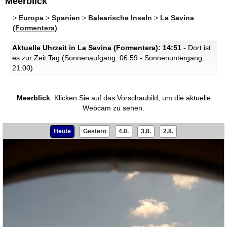
Meerblick
>
Europa
>
Spanien
>
Balearische Inseln
>
La Savina
(Formentera)
Aktuelle Uhrzeit in La Savina (Formentera): 14:51
- Dort ist
es zur Zeit Tag (Sonnenaufgang: 06:59 - Sonnenuntergang:
21:00)
Meerblick
:
Klicken Sie auf das Vorschaubild, um die aktuelle
Webcam zu sehen.
Heute
Gestern
4.8.
3.8.
2.8.