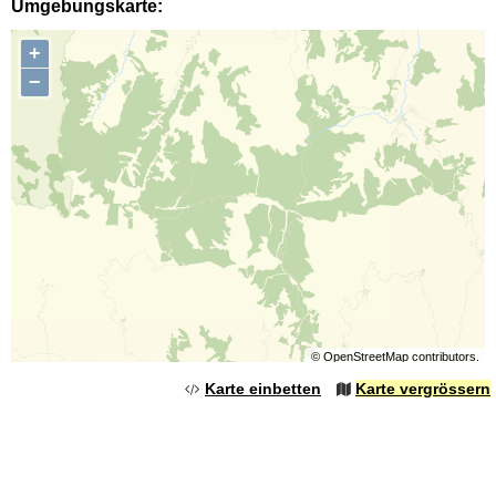
Umgebungskarte:
+
−
©
OpenStreetMap
contributors.
Karte einbetten
Karte vergrössern