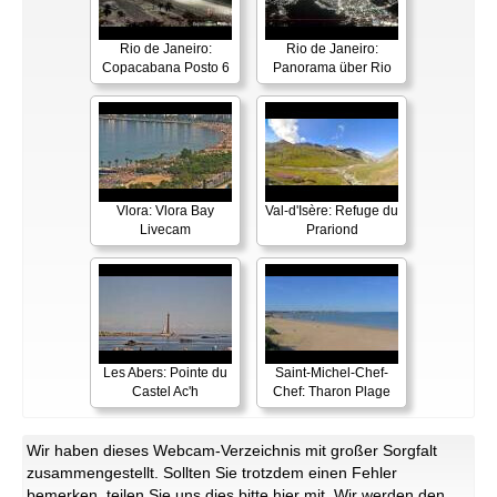
Rio de Janeiro:
Rio de Janeiro:
Copacabana Posto 6
Panorama über Rio
Vlora: Vlora Bay
Val-d'Isère: Refuge du
Livecam
Prariond
Les Abers: Pointe du
Saint-Michel-Chef-
Castel Ac'h
Chef: Tharon Plage
Wir haben dieses Webcam-Verzeichnis mit großer Sorgfalt
zusammengestellt. Sollten Sie trotzdem einen Fehler
bemerken, teilen Sie uns dies bitte
hier
mit. Wir werden den