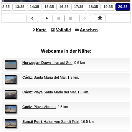
12:35
13:35
14:35
15:35
16:35
17:35
18:35
19:35
20:35
Karte
Vollbild
Ansehen
Webcams in der Nähe:
Norwegian Dawn
: Live auf See
, 0.6 km.
Cádiz
: Santa María del Mar
, 1.3 km.
Cádiz
: Playa Santa María del Mar
, 1.3 km.
Cádiz
: Playa Victoria
, 2.5 km.
Sancti Petri
: Hafen von Sancti Petri
, 16.5 km.