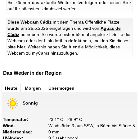
Sie können das aktuelle Wetter mitverfolgen oder einen Blick
auf Ihr nächstes Urlaubsziel werfen.
Diese Webcam Cádiz
mit dem Thema
Öffentliche Plätze
wurde am 26.6.2026 eingetragen und wird von
Aguas de
Cádiz
betrieben. Sie wurde bisher 58 mal angeklickt. Sollte die
Webcam oder der Link dorthin
defekt
sein, melden Sie dieses
bitte
hier
. Weiterhin haben Sie
hier
die Möglichkeit, diese
Webcam zu myCams hinzuzufügen.
Das Wetter in der Region
Heute
Morgen
Übermorgen
Sonnig
Temperatur:
23.1° C - 28.9° C
Wind:
Windstärke 3 aus SSW, in Böen bis Stärke 5
Niederschlag:
0 mm
UV-Index:
9.3 (sehr hoch)