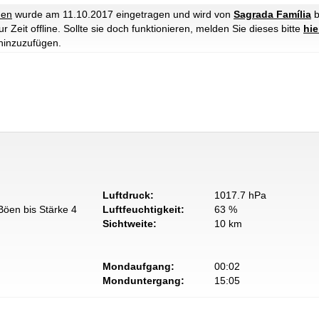
hen
wurde am 11.10.2017 eingetragen und wird von
Sagrada Família
b
 Zeit offline. Sollte sie doch funktionieren, melden Sie dieses bitte
hie
hinzuzufügen.
Luftdruck:
1017.7 hPa
Böen bis Stärke 4
Luftfeuchtigkeit:
63 %
Sichtweite:
10 km
Mondaufgang:
00:02
Monduntergang:
15:05