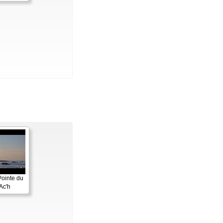
Pointe du
Ac'h