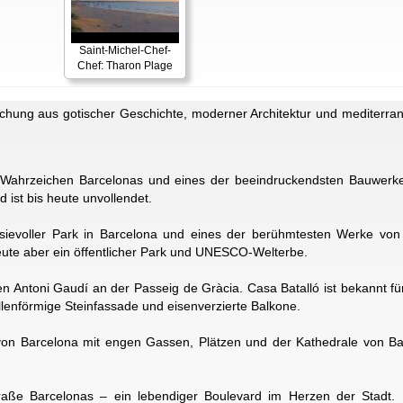
Saint-Michel-Chef-
Chef: Tharon Plage
schung aus gotischer Geschichte, moderner Architektur und mediterrane
 Wahrzeichen Barcelonas und eines der beeindruckendsten Bauwerke
ist bis heute unvollendet.
tasievoller Park in Barcelona und eines der berühmtesten Werke von
heute aber ein öffentlicher Park und UNESCO-Welterbe.
en Antoni Gaudí an der Passeig de Gràcia. Casa Batalló ist bekannt f
llenförmige Steinfassade und eisenverzierte Balkone.
t von Barcelona mit engen Gassen, Plätzen und der Kathedrale von B
traße Barcelonas – ein lebendiger Boulevard im Herzen der Stadt.