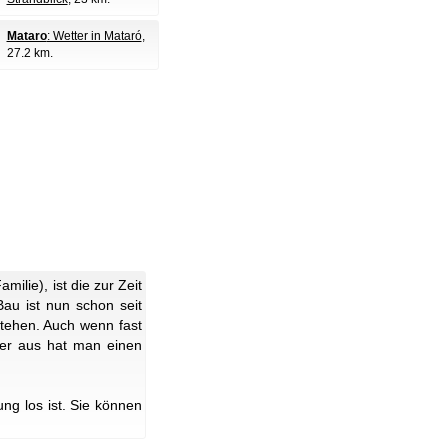
Mataro
: Wetter in Mataró
,
27.2 km.
milie), ist die zur Zeit
Bau ist nun schon seit
stehen. Auch wenn fast
hier aus hat man einen
g los ist. Sie können