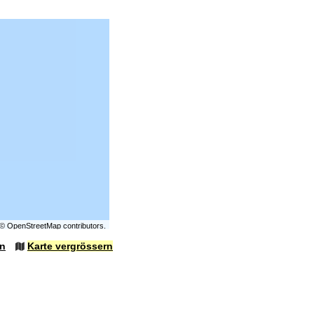
©
OpenStreetMap
contributors.
en
Karte vergrössern