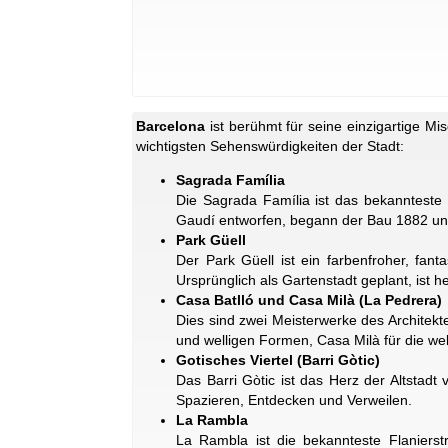
Barcelona
ist berühmt für seine einzigartige Mi
wichtigsten Sehenswürdigkeiten der Stadt:
Sagrada Família
Die Sagrada Família ist das bekannteste
Gaudí entworfen, begann der Bau 1882 und 
Park Güell
Der Park Güell ist ein farbenfroher, fan
Ursprünglich als Gartenstadt geplant, ist 
Casa Batlló und Casa Milà (La Pedrera)
Dies sind zwei Meisterwerke des Architekt
und welligen Formen, Casa Milà für die we
Gotisches Viertel (Barri Gòtic)
Das Barri Gòtic ist das Herz der Altstad
Spazieren, Entdecken und Verweilen.
La Rambla
La Rambla ist die bekannteste Flaniers