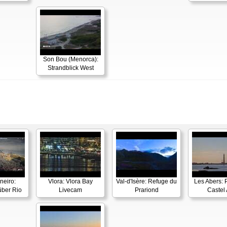
Son Bou (Menorca):
Strandblick West
neiro:
Vlora: Vlora Bay
Val-d'Isère: Refuge du
Les Abers: 
ber Rio
Livecam
Prariond
Castel 