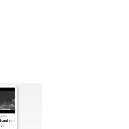
ajada
Strand von
oll