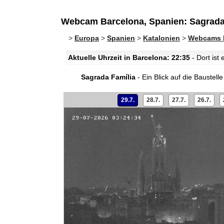
Webcam Barcelona, Spanien: Sagrada
>
Europa
>
Spanien
>
Katalonien
>
Webcams 
Aktuelle Uhrzeit in Barcelona: 22:35
- Dort ist
Sagrada Família
- Ein Blick auf die Baustell
29.7.
28.7.
27.7.
26.7.