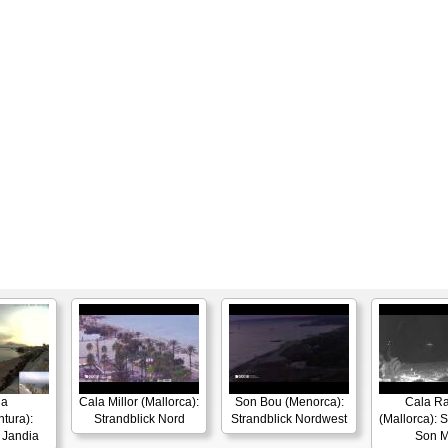
ia
Cala Millor (Mallorca):
Son Bou (Menorca):
Cala R
tura):
Strandblick Nord
Strandblick Nordwest
(Mallorca): 
 Jandia
Son M