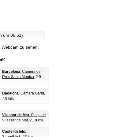
en um 06:51)
lle Webcam zu sehen.
e:
Barcelona
: Càmera de
l'Arts Santa Mònica
, 2.9
Badalona
: Camara Garbi
,
7.9 km.
Vilassar de Mar
: Platja de
Vilassar de Mar
, 21.8 km.
Castelldefels
:
Strandblick
, 23 km.