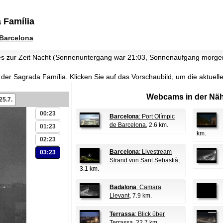
 Família
Barcelona
 es zur Zeit Nacht (Sonnenuntergang war 21:03, Sonnenaufgang morg
e der Sagrada Família.
Klicken Sie auf das Vorschaubild, um die aktue
Webcams in der Näh
25.7.
00:23
Barcelona
: Port Olímpic
de Barcelona
, 2.6 km.
01:23
km.
02:23
Barcelona
: Livestream
03:23
Strand von Sant Sebastià
,
3.1 km.
Badalona
: Camara
Llevant
, 7.9 km.
Terrassa
: Blick über
Terrassa
, 22.7 km.