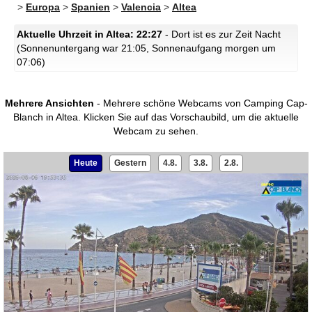
>
Europa
>
Spanien
>
Valencia
>
Altea
Aktuelle Uhrzeit in Altea: 22:27
- Dort ist es zur Zeit Nacht
(Sonnenuntergang war 21:05, Sonnenaufgang morgen um
07:06)
Mehrere Ansichten
- Mehrere schöne Webcams von Camping Cap-
Blanch in Altea.
Klicken Sie auf das Vorschaubild, um die aktuelle
Webcam zu sehen.
Heute
Gestern
4.8.
3.8.
2.8.