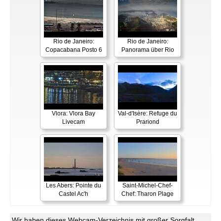
Rio de Janeiro:
Rio de Janeiro:
Copacabana Posto 6
Panorama über Rio
Vlora: Vlora Bay
Val-d'Isère: Refuge du
Livecam
Prariond
Les Abers: Pointe du
Saint-Michel-Chef-
Castel Ac'h
Chef: Tharon Plage
Wir haben dieses Webcam-Verzeichnis mit großer Sorgfalt