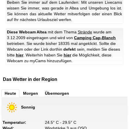
Beiben Sie immer auf dem Laufenden: Mit unseren Livecams
wissen Sie immer, was gerade in Altea und Umgebung los ist.
Sie können das aktuelle Wetter mitverfolgen oder einen Blick
auf Ihr nächstes Urlaubsziel werfen.
Diese Webcam Altea
mit dem Thema
Strände
wurde am
3.12.2009 eingetragen und wird von
Camping Cap-Blanch
betrieben. Sie wurde bisher 18335 mal angeklickt. Sollte die
Webcam oder der Link dorthin
defekt
sein, melden Sie dieses
bitte
hier
. Weiterhin haben Sie
hier
die Möglichkeit, diese
Webcam zu myCams hinzuzufügen.
Das Wetter in der Region
Heute
Morgen
Übermorgen
Sonnig
Temperatur:
24.5° C - 29.5° C
Wind:
Windstärke 3 aus OSO