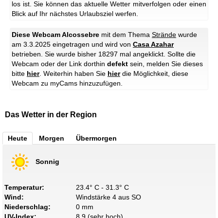
los ist. Sie können das aktuelle Wetter mitverfolgen oder einen
Blick auf Ihr nächstes Urlaubsziel werfen.
Diese Webcam Alcossebre
mit dem Thema
Strände
wurde
am 3.3.2025 eingetragen und wird von
Casa Azahar
betrieben. Sie wurde bisher 18297 mal angeklickt. Sollte die
Webcam oder der Link dorthin
defekt
sein, melden Sie dieses
bitte
hier
. Weiterhin haben Sie
hier
die Möglichkeit, diese
Webcam zu myCams hinzuzufügen.
Das Wetter in der Region
Heute
Morgen
Übermorgen
Sonnig
Temperatur:
23.4° C - 31.3° C
Wind:
Windstärke 4 aus SO
Niederschlag:
0 mm
UV-Index:
8.9 (sehr hoch)