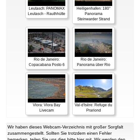
Leutasch: PANOMAX
Heiligenhafen: 180°
Leutasch - Rauthhütte
Panorama
Steinwarder Strand
Rio de Janeiro:
Rio de Janeiro:
Copacabana Posto 6
Panorama über Rio
Vlora: Vlora Bay
Val-d'Isère: Refuge du
Livecam
Prariond
Wir haben dieses Webcam-Verzeichnis mit großer Sorgfalt
zusammengestellt. Sollten Sie trotzdem einen Fehler
bemerken, teilen Sie uns dies bitte
hier
mit. Wir werden den