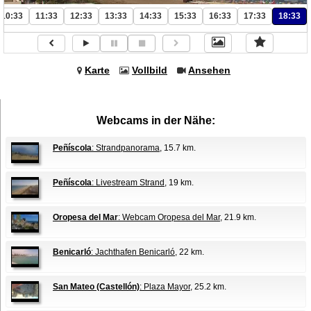
10:33
11:33
12:33
13:33
14:33
15:33
16:33
17:33
18:33
Karte
Vollbild
Ansehen
Webcams in der Nähe:
Peñíscola
: Strandpanorama
, 15.7 km.
Peñíscola
: Livestream Strand
, 19 km.
Oropesa del Mar
: Webcam Oropesa del Mar
, 21.9 km.
Benicarló
: Jachthafen Benicarló
, 22 km.
San Mateo (Castellón)
: Plaza Mayor
, 25.2 km.