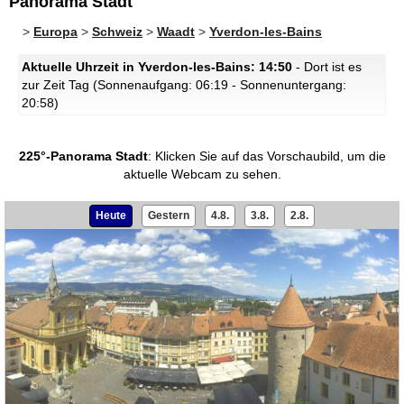
Panorama Stadt
>
Europa
>
Schweiz
>
Waadt
>
Yverdon-les-Bains
Aktuelle Uhrzeit in Yverdon-les-Bains: 14:50
- Dort ist es
zur Zeit Tag (Sonnenaufgang: 06:19 - Sonnenuntergang:
20:58)
225°-Panorama Stadt
:
Klicken Sie auf das Vorschaubild, um die
aktuelle Webcam zu sehen.
Heute
Gestern
4.8.
3.8.
2.8.