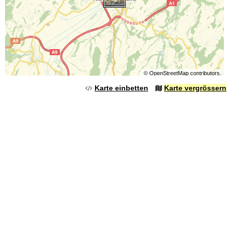
©
OpenStreetMap
contributors.
Karte einbetten
Karte vergrössern