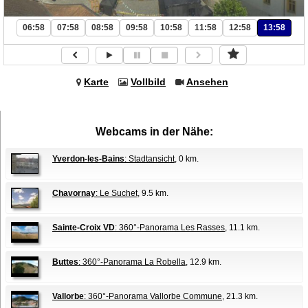
06:58
07:58
08:58
09:58
10:58
11:58
12:58
13:58
Karte
Vollbild
Ansehen
Webcams in der Nähe:
Yverdon-les-Bains
: Stadtansicht
, 0 km.
Chavornay
: Le Suchet
, 9.5 km.
Sainte-Croix VD
: 360°-Panorama Les Rasses
, 11.1 km.
Buttes
: 360°-Panorama La Robella
, 12.9 km.
Vallorbe
: 360°-Panorama Vallorbe Commune
, 21.3 km.