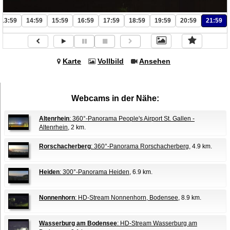
13:59
14:59
15:59
16:59
17:59
18:59
19:59
20:59
21:59
Karte
Vollbild
Ansehen
Webcams in der Nähe:
Altenrhein
: 360°-Panorama People's Airport St. Gallen -
Altenrhein
, 2 km.
Rorschacherberg
: 360°-Panorama Rorschacherberg
, 4.9 km.
Heiden
: 300°-Panorama Heiden
, 6.9 km.
Nonnenhorn
: HD-Stream Nonnenhorn, Bodensee
, 8.9 km.
Wasserburg am Bodensee
: HD-Stream Wasserburg am