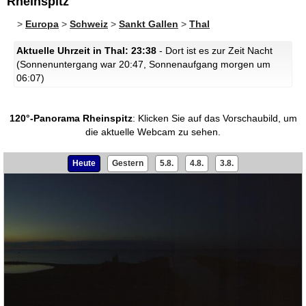
Rheinspitz
>
Europa
>
Schweiz
>
Sankt Gallen
>
Thal
Aktuelle Uhrzeit in Thal: 23:38
- Dort ist es zur Zeit Nacht
(Sonnenuntergang war 20:47, Sonnenaufgang morgen um
06:07)
120°-Panorama Rheinspitz
:
Klicken Sie auf das Vorschaubild, um
die aktuelle Webcam zu sehen.
Heute
Gestern
5.8.
4.8.
3.8.