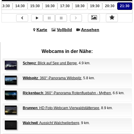
13:30
14:30
15:30
16:30
17:30
18:30
19:30
20:30
21:30
Karte
Vollbild
Ansehen
Webcams in der Nähe:
Schwyz
: Blick auf See und Berge
, 4.9 km.
Wildspitz
: 360°-Panorama Wildspitz
, 5.8 km.
Rickenbach
: 360°-Panorama Rotenfluebahn - Mythen
, 6.6 km.
Brunnen
: HD Foto-Webcam Vierwaldstättersee
, 8.9 km.
Walchwil
: Aussicht Walchwilerberg
, 9 km.