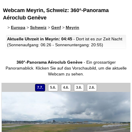
Webcam Meyrin, Schweiz: 360°-Panorama
Aéroclub Genève
>
Europa
>
Schweiz
>
Genf
>
Meyrin
Aktuelle Uhrzeit in Meyrin: 04:45
- Dort ist es zur Zeit Nacht
(Sonnenaufgang: 06:26 - Sonnenuntergang: 20:55)
360°-Panorama Aéroclub Genève
- Ein grossartiger
Panoramablick.
Klicken Sie auf das Vorschaubild, um die aktuelle
Webcam zu sehen.
7.7.
5.6.
4.6.
3.6.
2.6.