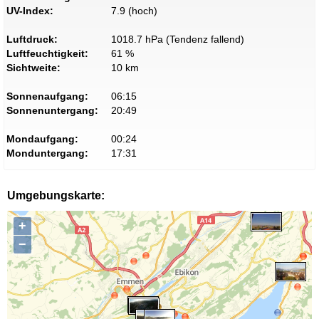
UV-Index:
7.9 (hoch)
Luftdruck:
1018.7 hPa (Tendenz fallend)
Luftfeuchtigkeit:
61 %
Sichtweite:
10 km
Sonnenaufgang:
06:15
Sonnenuntergang:
20:49
Mondaufgang:
00:24
Monduntergang:
17:31
Umgebungskarte:
+
−