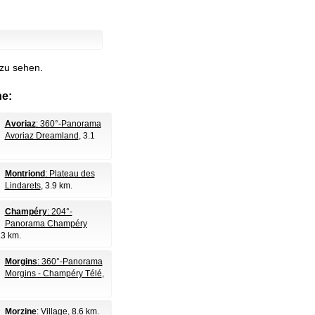
 zu sehen.
e:
Avoriaz
: 360°-Panorama
Avoriaz Dreamland
, 3.1
Montriond
: Plateau des
Lindarets
, 3.9 km.
Champéry
: 204°-
Panorama Champéry
.3 km.
Morgins
: 360°-Panorama
Morgins - Champéry Télé
,
Morzine
: Village
, 8.6 km.