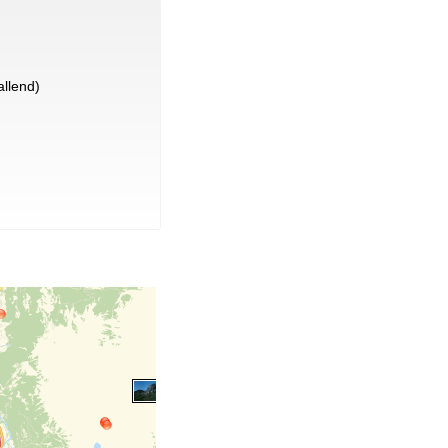
llend)