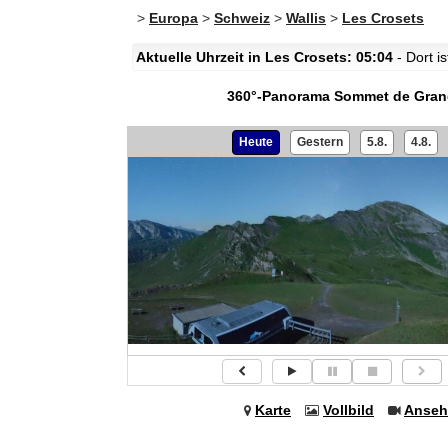
>
Europa
>
Schweiz
>
Wallis
>
Les Crosets
Aktuelle Uhrzeit in Les Crosets: 05:04
- Dort i
360°-Panorama Sommet de Gra
Heute
Gestern
5.8.
4.8.
Karte
Vollbild
Anseh