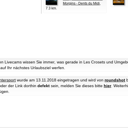
Morgins - Dents du Midi
,
7.3 km.
n Livecams wissen Sie immer, was gerade in Les Crosets und Umgebun
 auf Ihr nächstes Urlaubsziel werfen.
ntersport
wurde am 13.11.2018 eingetragen und wird von
roundshot
b
oder der Link dorthin
defekt
sein, melden Sie dieses bitte
hier
. Weiter
ügen.