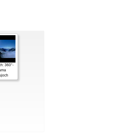
h: 360°-
ama
ujoch