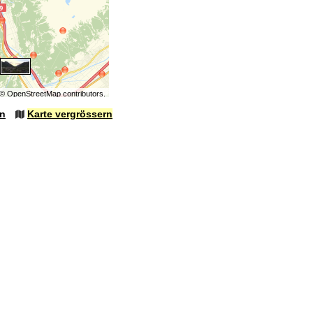
©
OpenStreetMap
contributors.
en
Karte vergrössern