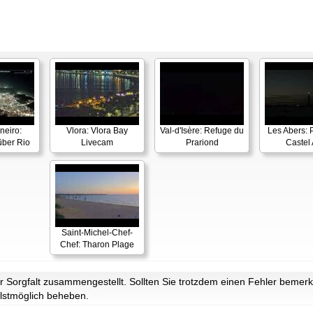
neiro:
Vlora: Vlora Bay
Val-d'Isère: Refuge du
Les Abers: 
ber Rio
Livecam
Prariond
Castel 
Saint-Michel-Chef-
Chef: Tharon Plage
Sorgfalt zusammengestellt. Sollten Sie trotzdem einen Fehler bemerke
lstmöglich beheben.