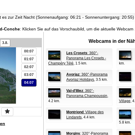
st es zur Zeit Nacht (Sonnenaufgang: 06:21 - Sonnenuntergang: 20:55)
nd-Conche
:
Klicken Sie auf das Vorschaubild, um die aktuelle Webcam
Webcams in der Näh
3.8.
00:07
Les Crosets
: 360°-
Panorama Les Crosets -
01:07
Champéry Télé
, 1.5 km.
km.
02:07
Avoriaz
: 360°-Panorama
03:07
Avoriaz Holidays
, 3.5 km.
04:07
Val-d'Illiez
: 360°-
Panorama Champoussin
,
4.2 km.
Village
, 4
Montriond
: Village des
Lindarets
, 4.4 km.
5.8 km.
en
Morgins
: 320°-Panorama