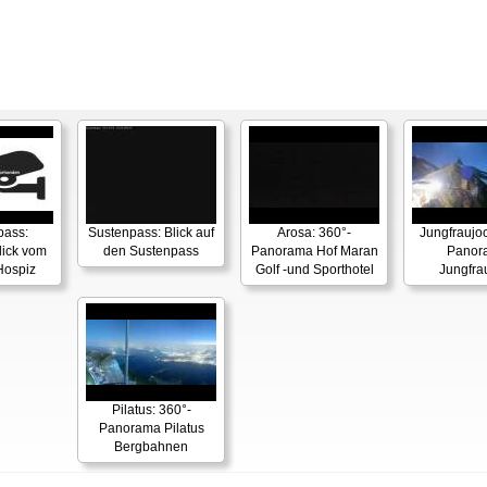
pass:
Sustenpass: Blick auf
Arosa: 360°-
Jungfraujoc
ick vom
den Sustenpass
Panorama Hof Maran
Panor
Hospiz
Golf -und Sporthotel
Jungfra
Pilatus: 360°-
Panorama Pilatus
Bergbahnen