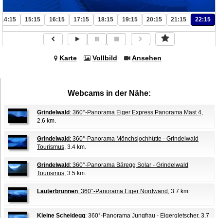
14:15
15:15
16:15
17:15
18:15
19:15
20:15
21:15
22:15
Karte
Vollbild
Ansehen
Webcams in der Nähe:
Grindelwald
: 360°-Panorama Eiger Express Panorama Mast 4
,
2.6 km.
Grindelwald
: 360°-Panorama Mönchsjochhütte - Grindelwald
Tourismus
, 3.4 km.
Grindelwald
: 360°-Panorama Bäregg Solar - Grindelwald
Tourismus
, 3.5 km.
Lauterbrunnen
: 360°-Panorama Eiger Nordwand
, 3.7 km.
Kleine Scheidegg
: 360°-Panorama Jungfrau - Eigergletscher
, 3.7