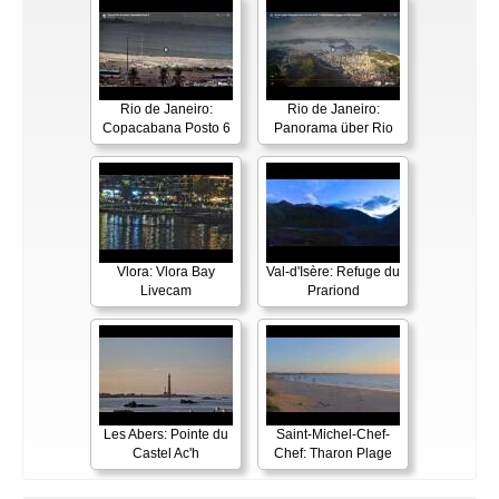
Rio de Janeiro:
Rio de Janeiro:
Copacabana Posto 6
Panorama über Rio
Vlora: Vlora Bay
Val-d'Isère: Refuge du
Livecam
Prariond
Les Abers: Pointe du
Saint-Michel-Chef-
Castel Ac'h
Chef: Tharon Plage