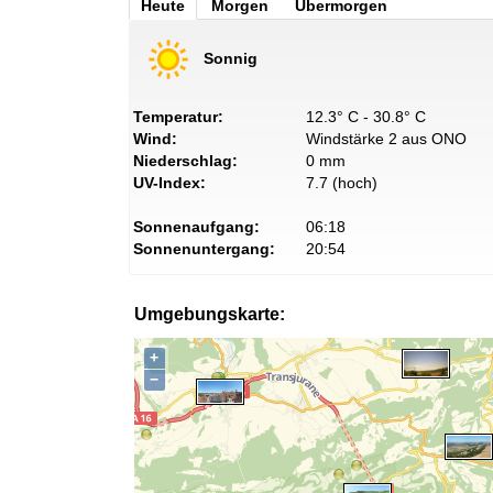
Heute
Morgen
Übermorgen
Sonnig
Temperatur:
12.3° C - 30.8° C
Wind:
Windstärke 2 aus ONO
Niederschlag:
0 mm
UV-Index:
7.7 (hoch)
Sonnenaufgang:
06:18
Sonnenuntergang:
20:54
Umgebungskarte:
+
−