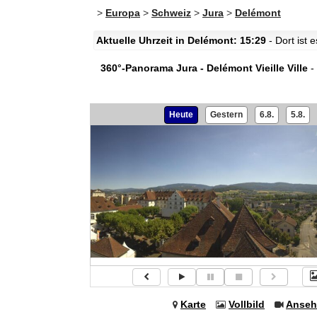
>
Europa
>
Schweiz
>
Jura
>
Delémont
Aktuelle Uhrzeit in Delémont: 15:29
- Dort ist
360°-Panorama Jura - Delémont Vieille Ville
-
Heute
Gestern
6.8.
5.8.
Karte
Vollbild
Anseh