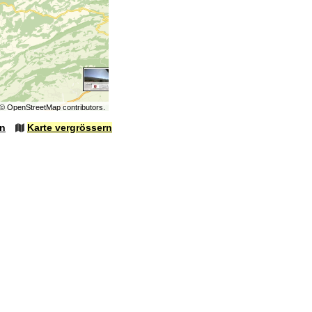
©
OpenStreetMap
contributors.
en
Karte vergrössern