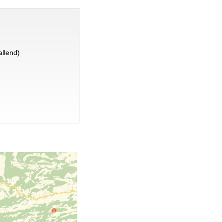
llend)