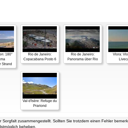
en: 180°
Rio de Janeiro:
Rio de Janeiro:
Vlora: Vl
ama
Copacabana Posto 6
Panorama über Rio
Live
r Strand
Val-d'Isère: Refuge du
Prariond
Sorgfalt zusammengestellt. Sollten Sie trotzdem einen Fehler bemerke
lstmöglich beheben.