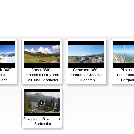
h: 360°-
Arosa: 360°-
Grenchen: 360°-
Pilatus:
ama
Panorama Hof Maran
Panorama Grenchen
Panorama 
ujoch
Golf -und Sporthotel
Flughafen
Bergba
Silvaplana: Silvaplana
- Surfcenter