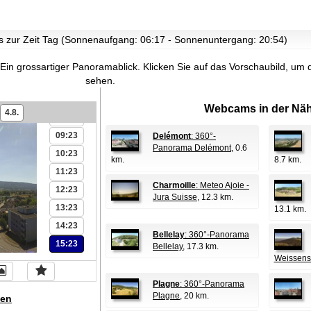
 es zur Zeit Tag (Sonnenaufgang: 06:17 - Sonnenuntergang: 20:54)
 Ein grossartiger Panoramablick.
Klicken Sie auf das Vorschaubild, um 
sehen.
06:23
07:23
Webcams in der Näh
4.8.
08:23
09:23
Delémont
: 360°-
Panorama Delémont
, 0.6
10:23
km.
8.7 km.
11:23
Charmoille
: Meteo Ajoie -
12:23
Jura Suisse
, 12.3 km.
13:23
13.1 km.
14:23
Bellelay
: 360°-Panorama
15:23
Bellelay
, 17.3 km.
Weissens
Plagne
: 360°-Panorama
Plagne
, 20 km.
en