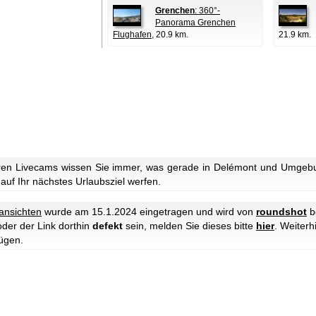
Grenchen
: 360°-
Panorama Grenchen
Flughafen
, 20.9 km.
21.9 km.
ren Livecams wissen Sie immer, was gerade in Delémont und Umgebun
 auf Ihr nächstes Urlaubsziel werfen.
ansichten
wurde am 15.1.2024 eingetragen und wird von
roundshot
b
oder der Link dorthin
defekt
sein, melden Sie dieses bitte
hier
. Weiter
ügen.