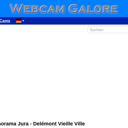
Cams
ama Jura - Delémont Vieille Ville