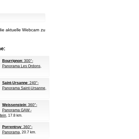
die aktuelle Webcam zu
e:
Bourrignon
: 300°-
Panorama Les Ordons
,
Saint-Ursanne
: 240°-
Panorama Saint-Ursanne
,
Weissenstein
: 360°-
Panorama GAW -
tein
, 17.8 km.
Porrentruy
: 360°-
Panorama
, 20.7 km.