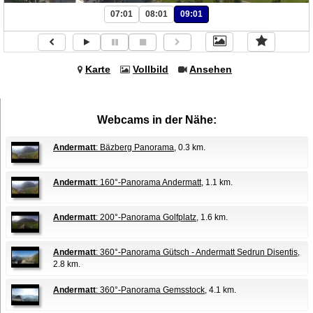
07:01
08:01
09:01
Karte
Vollbild
Ansehen
Webcams in der Nähe:
Andermatt
: Bäzberg Panorama
, 0.3 km.
Andermatt
: 160°-Panorama Andermatt
, 1.1 km.
Andermatt
: 200°-Panorama Golfplatz
, 1.6 km.
Andermatt
: 360°-Panorama Gütsch - Andermatt Sedrun Disentis
,
2.8 km.
Andermatt
: 360°-Panorama Gemsstock
, 4.1 km.