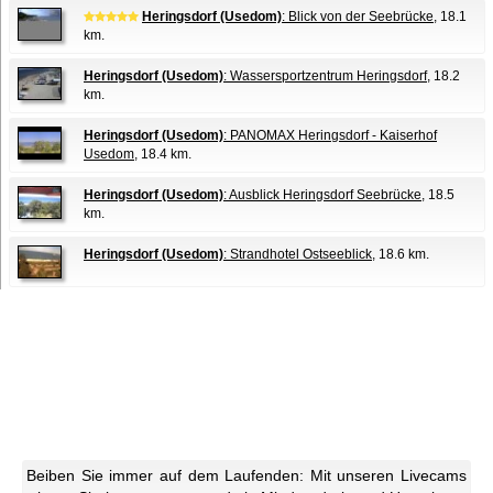
Heringsdorf (Usedom)
: Blick von der Seebrücke
, 18.1
km.
Heringsdorf (Usedom)
: Wassersportzentrum Heringsdorf
, 18.2
km.
Heringsdorf (Usedom)
: PANOMAX Heringsdorf - Kaiserhof
Usedom
, 18.4 km.
Heringsdorf (Usedom)
: Ausblick Heringsdorf Seebrücke
, 18.5
km.
Heringsdorf (Usedom)
: Strandhotel Ostseeblick
, 18.6 km.
Beiben Sie immer auf dem Laufenden: Mit unseren Livecams