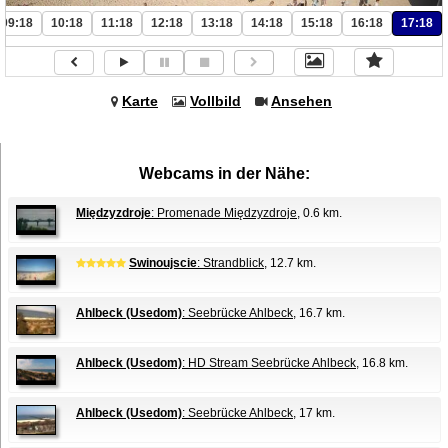
09:18
10:18
11:18
12:18
13:18
14:18
15:18
16:18
17:18
Karte
Vollbild
Ansehen
Webcams in der Nähe:
Międzyzdroje
: Promenade Międzyzdroje
, 0.6 km.
Swinoujscie
: Strandblick
, 12.7 km.
Ahlbeck (Usedom)
: Seebrücke Ahlbeck
, 16.7 km.
Ahlbeck (Usedom)
: HD Stream Seebrücke Ahlbeck
, 16.8 km.
Ahlbeck (Usedom)
: Seebrücke Ahlbeck
, 17 km.