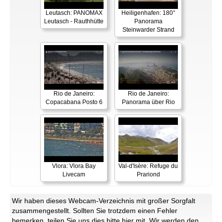
Leutasch: PANOMAX
Heiligenhafen: 180°
Leutasch - Rauthhütte
Panorama
Steinwarder Strand
Rio de Janeiro:
Rio de Janeiro:
Copacabana Posto 6
Panorama über Rio
Vlora: Vlora Bay
Val-d'Isère: Refuge du
Livecam
Prariond
Wir haben dieses Webcam-Verzeichnis mit großer Sorgfalt
zusammengestellt. Sollten Sie trotzdem einen Fehler
bemerken, teilen Sie uns dies bitte
hier
mit. Wir werden den